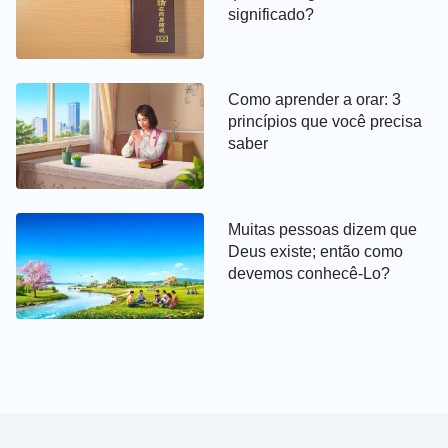
significado?
empregos, famílias e vidas a Deus. Não importa o
que aconteça conosco, devemos buscar e orar a
Deus, e depois agir de acordo com a Sua vontade e
Como aprender a orar: 3
exigências. Além disso, devemos mergulhar na
princípios que você precisa
obra de Deus e nos dedicar a Ele, agindo de acordo
saber
com Suas palavras em tudo e obedecendo às Seus
desígnios e arranjos sem escolher. É isso que
significa dar o coração a Deus. Suponha que
Muitas pessoas dizem que
tenhamos que lidar com a questão do casamento
Deus existe; então como
devemos conhecê-Lo?
de um dos nossos filhos. Oramos: “Querido Senhor!
Meu filho foi dado a mim por você. Agora, ele
atingiu a idade do casamento. Em vez de confiar
em mim para fazer planos para o seu casamento,
estou disposto a confiar este assunto a você e
obedecer à sua vontade e arranjo. Eu acredito que
o que Você fizer será o melhor para ele. Depois de