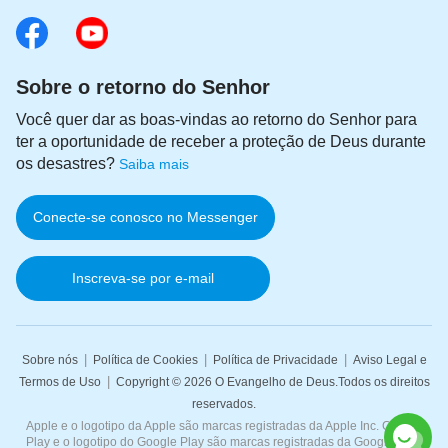
condiz à verdade, não devemos aceitá-la, não
importa quão alta seja sua posição ou quão grande
seja sua influência. Quando descobrimos que
Sobre o retorno do Senhor
nossos irmãos se envolvem em disputas por inveja
Você quer dar as boas-vindas ao retorno do Senhor para
uns dos outros, roubam ofertas ou fazem algo
ter a oportunidade de receber a proteção de Deus durante
prejudicial aos interesses da igreja, não devemos
os desastres?
Saiba mais
fechar os olhos para essas coisas, ou agir como se
não tivesse nada a fazer, nem devemos ser inibidos
Conecte-se conosco no Messenger
pelo status e poder de outras pessoas. Em vez
disso, devemos permanecer resolutamente do lado
Inscreva-se por e-mail
de Deus e salvaguardar os interesses da igreja.
Somente quando agimos assim, podemos nos
tornar aqueles que são verdadeiramente
|
|
|
Sobre nós
Política de Cookies
Política de Privacidade
Aviso Legal e
obedientes à verdade. Hoje em dia, na igreja, há
|
Termos de Uso
Copyright © 2026
O Evangelho de Deus
.Todos os direitos
reservados.
muitas pessoas em busca de conhecimento e
Apple e o logotipo da Apple são marcas registradas da Apple Inc. Google
status, ouvindo cegamente e obedecendo o que os
Play e o logotipo do Google Play são marcas registradas da Google LLC.