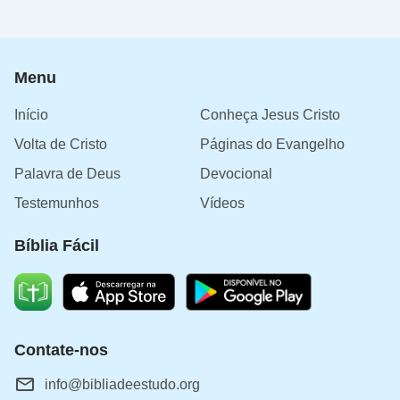
os três amigos de Daniel como exemplo. Ao
enfrentar o perigo de ser jogado em uma fornalha
ardente, eles estavam dispostos a morrer em vez
Menu
de adorar ídolos. Eles não fizeram escolhas
Início
Conheça Jesus Cristo
próprias, mas fizeram de Deus seu soberano e
Volta de Cristo
Páginas do Evangelho
satisfizeram à Ele de todo o coração; isso é
verdadeiramente entregar o coração a Deus.
Palavra de Deus
Devocional
Testemunhos
Vídeos
Terceiro, aprenda a buscar e praticar a
verdade em todas as coisas
Bíblia Fácil
Não importa quem tenha dito alguma coisa, mesmo
que a pessoa seja alguém insignificante ou que
menosprezemos, contanto que o que ele diga
Contate-nos
esteja de acordo com a verdade, devemos nos
info@bibliadeestudo.org
sujeitar e aceitá-lo. Mas se o que eles dizem não