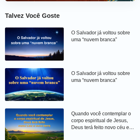
lêssemos a Bíblia com frequência, participássemos
das reuniões e realizássemos nossas devoções
Talvez Você Goste
espirituais regularmente, confessássemos nossos
pecados e nos arrependêssemos diante do Senhor
O Salvador já voltou sobre
todos os dias e permanecêssemos alertas a cada
uma “nuvem branca”
momento, então, quando o Senhor viesse, nós
seríamos arrebatados para o reino celestial. Eu
acreditava firmemente naquilo que ele dizia, não
ousava ouvir casualmente sermões pregados em
O Salvador já voltou sobre
outras igrejas e agia exatamente de acordo com as
uma “nuvem branca”
instruções do pastor. Assim, sentia que já tinha
garantido uma posição entre aqueles que
aguardavam o retorno do Senhor.
Quando você contemplar o
corpo espiritual de Jesus,
Certo dia em agosto de 2017, de repente, o irmão
Deus terá feito novo céu e
Hu da nossa igreja veio me visitar na escola e me
nova terra
disse num tom muito sério: “Tenho algo muito