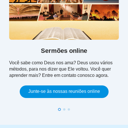
que ela tem a dizer, depois me dê a gravação de
sua conversa”. Eu concordei porque temia que
minha mãe tinha se desviado.
Como previsto, assim que cheguei em casa, minha
mãe me disse que o Senhor Jesus tinha retornado
Sermões online
como Deus Todo-Poderoso e que, nos últimos dias,
Deus Todo-Poderoso estava expressando muitas
Você sabe como Deus nos ama? Deus usou vários
métodos, para nos dizer que Ele voltou. Você quer
palavras e realizando a obra de julgamento, a
aprender mais? Entre em contato conosco agora.
começar pela casa de Deus, a fim de purificar e
mudar o homem e para salvá-lo completamente dos
Junte-se às nossas reuniões online
laços do pecado. Ela continuou dizendo que este
era o último estágio da obra de Deus para salvar a
humanidade e que, se o perdêssemos, não
teríamos outra chance de sermos salvos. Ela disse
que esperava que eu também me apressaria para