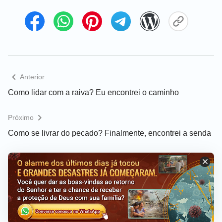
ouvir casualmente outros sermões. Especialmente
para aqueles de nós que ainda não tinham um
fundamento sólido na Bíblia e cuja estatura ainda
era pequena demais, ele dizia que era melhor que
não ouvíssemos, lêssemos ou investigássemos
nenhum sermão pregado por alguém de outra
Anterior
denominação para evitarmos ser enganados.
Como lidar com a raiva? Eu encontrei o caminho
Além disso, o pastor mencionava também com
Próximo
frequência certas igrejas que devíamos evitar a
Como se livrar do pecado? Finalmente, encontrei a senda
qualquer custo, incluindo o Relâmpago do Oriente,
e ele nos relatou alguma publicidade negativa que
estava circulando sobre o Relâmpago do Oriente.
Quando os membros do meu grupo ouviram isso,
todos eles disseram que evitariam aquela igreja. O
pastor pregava muitas vezes que, contanto que