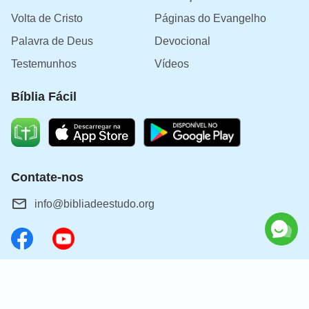
Volta de Cristo
Páginas do Evangelho
Palavra de Deus
Devocional
Testemunhos
Vídeos
Bíblia Fácil
Contate-nos
info@bibliadeestudo.org
Sobre o retorno do Senhor
Você quer dar as boas-vindas ao retorno do Senhor para