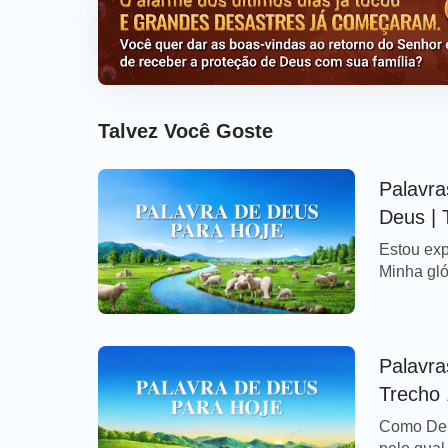
Talvez Você Goste
Palavra
Deus | 
Estou exp
Minha gló
estrela-e
delas, e 
tarefas q
numa nova
Palavra
Trecho
Como Deu