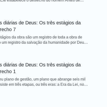
 Ele estabelece o desfecho do homem Antes de
qualquer um de seus pontos de vista ou conclusões,
, primeiro, entender a atitude de Deus para com
ue Deus está pensando, e, então, decidir se a sua
eia […]
s diárias de Deus: Os três estágios da
Trecho 7
stágios da obra são um registro de toda a obra de
 um registro da salvação da humanidade por Deus
 imaginários. Se vocês realmente desejam buscar
imento do caráter inteiro de Deus, então devem
os três estágios da obra realizada por Deus, e, além
o devem […]
s diárias de Deus: Os três estágios da
Trecho 1
u plano de gestão, um plano que abrange seis mil
siste em três etapas, ou três eras: a Era da Lei, no
 Era da Graça (que também é a Era da Redenção); e
Reino, nos últimos dias. Minha obra nessas três eras
 conteúdo, de acordo […]