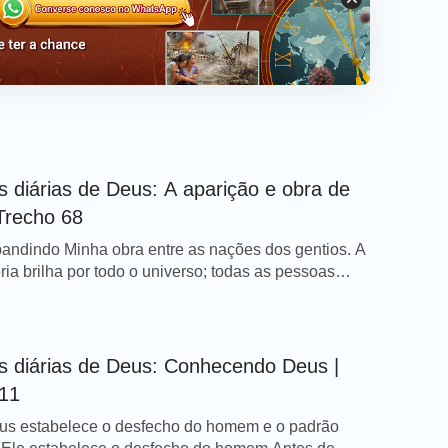
s diárias de Deus: A aparição e obra de
Trecho 68
andindo Minha obra entre as nações dos gentios. A
ria brilha por todo o universo; todas as pessoas
strela-ponto-ponto carregam Minha vontade dentro
todas elas são dirigidas por Minha mão e iniciam as
ue lhes atribuí. Desse ponto em diante, Eu entrei
 era, levando todos os homens para […]
s diárias de Deus: Conhecendo Deus |
 11
s estabelece o desfecho do homem e o padrão