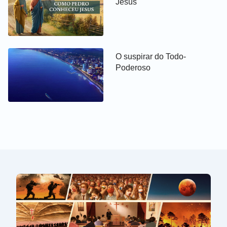
Jesus
como a vida-realidade. O objetivo de Deus só é
alcançado por meio de se colocar em prática as
palavras de Deus que saem de Sua boca e
executá-las dentro de si. Ao acreditar em Deus, o
O suspirar do Todo-
homem deveria buscar ser aperfeiçoado por Deus,
Poderoso
ser capaz de se submeter a Deus e ser
completamente obediente a Deus. Se você puder
obedecer a Deus sem reclamar, estar atento aos
desejos de Deus, alcançar a estatura de Pedro e ter
o estilo de Pedro mencionado por Deus, será então
que você terá alcançado sucesso na crença em
Deus, e isso significará que você foi ganho por
Deus.
Extraído de ‘Tudo é realizado pela palavra de Deus’ em “A
Palavra manifesta em carne”