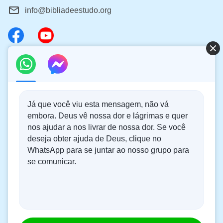
info@bibliadeestudo.org
Sobre o retorno do Senhor
Você quer dar as boas-vindas ao retorno do Senhor para
ter a oportunidade de receber a proteção de Deus durante
os desastres?
Saiba mais
Já que você viu esta mensagem, não vá
embora. Deus vê nossa dor e lágrimas e quer
Conecte-se conosco no Messenger
nos ajudar a nos livrar de nossa dor. Se você
deseja obter ajuda de Deus, clique no
WhatsApp para se juntar ao nosso grupo para
Inscreva-se por e-mail
se comunicar.
|
|
|
Sobre nós
Política de Cookies
Política de Privacidade
Aviso Legal e
|
Termos de Uso
Copyright © 2026
O Evangelho de Deus
.Todos os direitos
reservados.