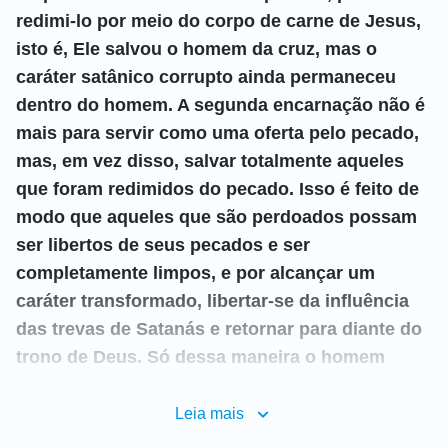
redimi-lo por meio do corpo de carne de Jesus,
isto é, Ele salvou o homem da cruz, mas o
caráter satânico corrupto ainda permaneceu
dentro do homem. A segunda encarnação não é
mais para servir como uma oferta pelo pecado,
mas, em vez disso, salvar totalmente aqueles
que foram redimidos do pecado. Isso é feito de
modo que aqueles que são perdoados possam
ser libertos de seus pecados e ser
completamente limpos, e por alcançar um
caráter transformado, libertar-se da influência
das trevas de Satanás e retornar para diante do
trono de Deus. Só dessa maneira o homem
pode ser plenamente santificado. Depois que a
Era da Lei tinha terminado e começando com a
Leia mais
Era da Graça, Deus começou a obra da