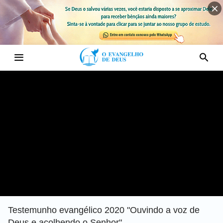
Testemunho evangélico 2020 "Ouvindo a voz de
Deus e acolhendo o Senhor"