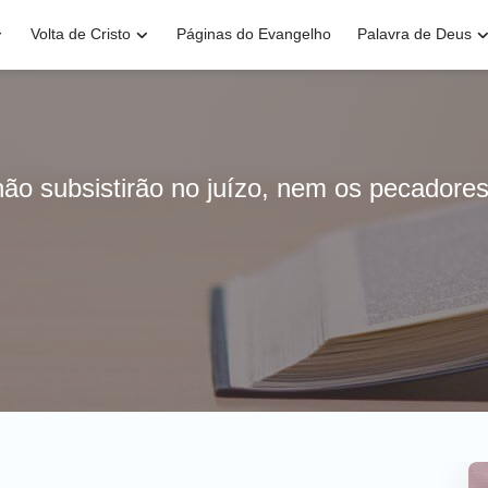
Volta de Cristo
Páginas do Evangelho
Palavra de Deus
não subsistirão no juízo, nem os pecadore