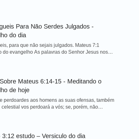
1 Pedro 3:14 Versiculo do dia para meditação Esse
 me lembra das palavras de Jesus Cristo: “Bem-
os os que são perseguidos por causa da justiça,
les é o reino dos céus. Bem-aventurados sois vós,
gueis Para Não Serdes Julgados -
ho do dia
eis, para que não sejais julgados. Mateus 7:1
o do evangelho As palavras do Senhor Jesus nos
 Deus odeia o julgamento humano. Entretanto,
os associamos com outras pessoas, julgamos todos
 nossas próprias falhas. Quando agimos dessa
 não estamos buscando a vontade de Deus, nem
Sobre Mateus 6:14-15 - Meditando o
s a atitude Dele […]
ho de hoje
se perdoardes aos homens as suas ofensas, também
 celestial vos perdoará a vós; se, porém, não
es aos homens, tampouco vosso Pai perdoará
ensas. Mateus 6:14-15 Meditando o evangelho de
nhor Jesus disse uma vez, “Porque, se perdoardes
s as suas ofensas, também vosso Pai celestial vos
 3:12 estudo – Versiculo do dia