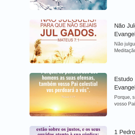
turbeis; 
versículo
aventurad
porque de
Não Jul
[…]
Evangel
Não julgu
Meditaçã
dizem que
quando n
apesar de
maneira,
Estudo 
conhecemo
Evangel
Porque, 
vosso Pai
perdoard
vossas of
hoje O Se
aos homen
1 Pedro