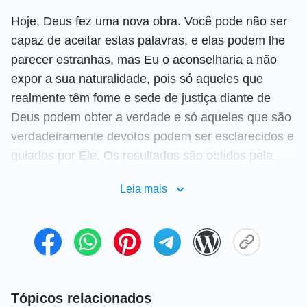
Hoje, Deus fez uma nova obra. Você pode não ser
capaz de aceitar estas palavras, e elas podem lhe
parecer estranhas, mas Eu o aconselharia a não
expor a sua naturalidade, pois só aqueles que
realmente têm fome e sede de justiça diante de
Deus podem obter a verdade e só aqueles que são
verdadeiramente devotos podem ser esclarecidos e
guiados por Ele. Os resultados são obtidos pela
busca da verdade com sóbria tranquilidade, não
Leia mais
com brigas e contendas. Quando Eu digo que “hoje,
Deus fez uma obra nova”, estou Me referindo à
questão do retorno de Deus para a carne. Talvez
estas palavras não o incomodem; talvez você as
despreze; ou talvez até mesmo elas sejam de
grande interesse para você. Qualquer que seja o
Tópicos relacionados