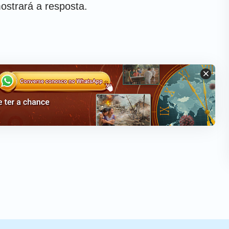
ostrará a resposta.
r que Deus realiza a obra de
os dias? (Extrato de