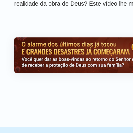
realidade da obra de Deus? Este vídeo lhe m
Assistir mais:
Filmes Gospel
Filme gospel completo dubladob
Filme da igreja | Po
julgamento nos últim
destaque)