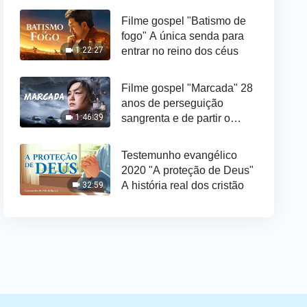
Filme gospel "Batismo de
fogo" A única senda para
entrar no reino dos céus
1:22:27
Filme gospel "Marcada" 28
anos de perseguição
sangrenta e de partir o
1:46:39
coração pelo Partido
Comunista Chinês
Testemunho evangélico
2020 "A proteção de Deus"
A história real dos cristão
32:59