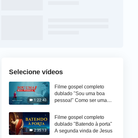
Selecione vídeos
Filme gospel completo
dublado "Sou uma boa
pessoa!" Como ser uma
1:22:43
boa pessoa aos olhos de
Deus
Filme gospel completo
dublado "Batendo à porta"
A segunda vinda de Jesus
2:35:13