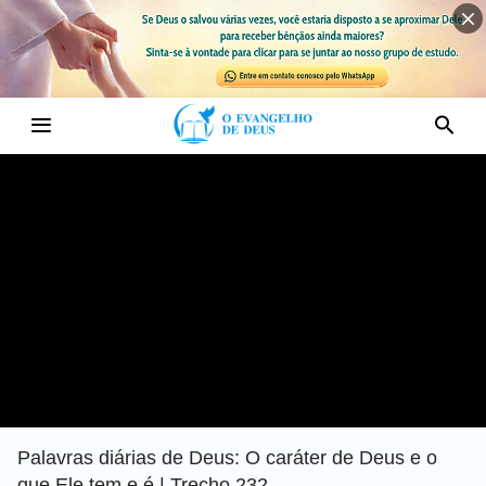
Palavras diárias de Deus: O caráter de Deus e o
que Ele tem e é | Trecho 232