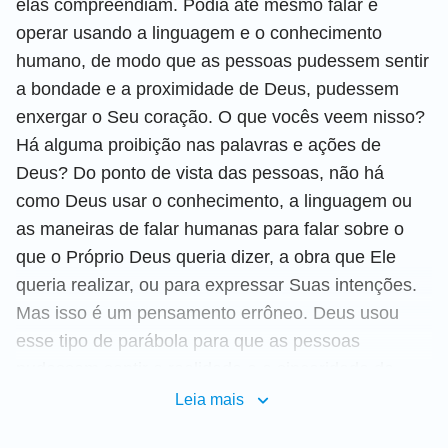
elas compreendiam. Podia até mesmo falar e
operar usando a linguagem e o conhecimento
humano, de modo que as pessoas pudessem sentir
a bondade e a proximidade de Deus, pudessem
enxergar o Seu coração. O que vocês veem nisso?
Há alguma proibição nas palavras e ações de
Deus? Do ponto de vista das pessoas, não há
como Deus usar o conhecimento, a linguagem ou
as maneiras de falar humanas para falar sobre o
que o Próprio Deus queria dizer, a obra que Ele
queria realizar, ou para expressar Suas intenções.
Mas isso é um pensamento errôneo. Deus usou
esse tipo de parábola para que as pessoas
pudessem sentir a realidade e a sinceridade de
Deus e perceber a Sua atitude em relação às
Leia mais
pessoas durante aquele período. Essa parábola