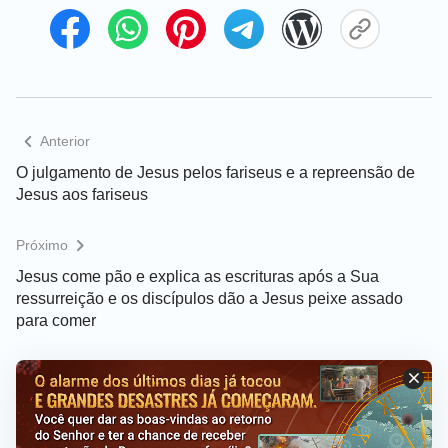
despertou as pessoas que viviam sob a lei há muito
tempo de um sonho e também inspirou gerações e
gerações de pessoas que viviam na Era da Graça.
Ao ler a passagem dessa parábola, as pessoas
percebem a sinceridade de Deus em salvar a
Anterior
humanidade e entendem o peso e a importância
atribuídos à humanidade no coração de Deus.
O julgamento de Jesus pelos fariseus e a repreensão de
Jesus aos fariseus
Próximo
Jesus come pão e explica as escrituras após a Sua
ressurreição e os discípulos dão a Jesus peixe assado
para comer