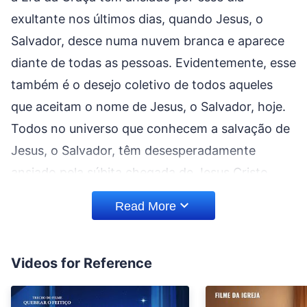
exultante nos últimos dias, quando Jesus, o
Salvador, desce numa nuvem branca e aparece
diante de todas as pessoas. Evidentemente, esse
também é o desejo coletivo de todos aqueles
que aceitam o nome de Jesus, o Salvador, hoje.
Todos no universo que conhecem a salvação de
Jesus, o Salvador, têm desesperadamente
ansiado pela súbita chegada de Jesus Cristo
para cumprir o que Jesus disse quando estava
Read More
na terra: “Eu virei assim como parti”. O homem
crê que, após a crucificação e ressurreição,
Jesus voltou ao céu sobre uma nuvem branca
Videos for Reference
para assumir o Seu lugar à destra do Altíssimo. O
homem imagina que, semelhantemente, Jesus