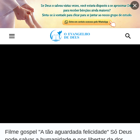
Filme gospel "A tão aguardada felicidade" Só Deus
pode salvar a humanidade e nos libertar da dor