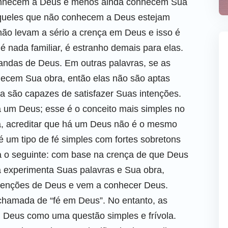
conhecem a Deus e menos ainda conhecem Sua
 aqueles que não conhecem a Deus estejam
ão levam a sério a crença em Deus e isso é
é nada familiar, é estranho demais para elas.
ndas de Deus. Em outras palavras, se as
ecem Sua obra, então elas não são aptas
 são capazes de satisfazer Suas intenções.
á um Deus; esse é o conceito mais simples no
da, acreditar que há um Deus não é o mesmo
 um tipo de fé simples com fortes sobretons
ica o seguinte: com base na crença de que Deus
a experimenta Suas palavras e Sua obra,
intenções de Deus e vem a conhecer Deus.
chamada de “fé em Deus”. No entanto, as
Deus como uma questão simples e frívola.