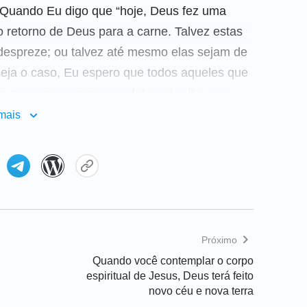
. Quando Eu digo que “hoje, Deus fez uma
o retorno de Deus para a carne. Talvez estas
despreze; ou talvez até mesmo elas sejam de
seja o caso, Eu espero que todos aqueles que
 possam encarar esse fato e dar-lhe seu
s precipitadas sobre ele; isso é o que uma
mais
r que cada um de nós conheça esta única
de possuir a essência de Deus e Aquele que é
 de Deus. Uma vez que Se torna carne, Deus
azer, e, já que Deus Se torna carne, Ele há de
Próximo
razer a verdade ao homem, de conceder-lhe
Quando você contemplar o corpo
espiritual de Jesus, Deus terá feito
ue não contém a essência de Deus
novo céu e nova terra
sso não há dúvida. Se o homem pretende