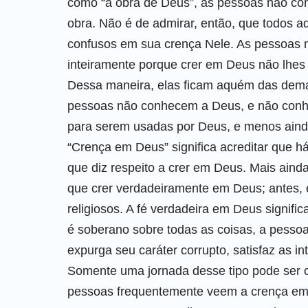
como “a obra de Deus”, as pessoas não 
obra. Não é de admirar, então, que todos
confusos em sua crença Nele. As pessoas n
inteiramente porque crer em Deus não lhes 
Dessa maneira, elas ficam aquém das dema
pessoas não conhecem a Deus, e não conh
para serem usadas por Deus, e menos ainda
“Crença em Deus” significa acreditar que h
que diz respeito a crer em Deus. Mais ain
que crer verdadeiramente em Deus; antes, é
religiosos. A fé verdadeira em Deus signif
é soberano sobre todas as coisas, a pesso
expurga seu caráter corrupto, satisfaz as 
Somente uma jornada desse tipo pode ser 
pessoas frequentemente veem a crença em 