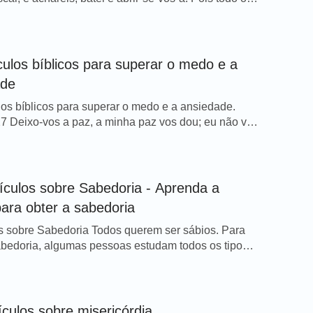
 recebe; e quem busca, acha; e ao que bate, abrir-
 Deuteronômio 4:29 Mas de lá buscarás ao Senhor
 e o acharás, quando o buscares de todo o teu
 de toda […]
culos bíblicos para superar o medo e a
ade
los bíblicos para superar o medo e a ansiedade.
7 Deixo-vos a paz, a minha paz vos dou; eu não vo-
mo o mundo a dá. Não se turbe o vosso coração,
temorize. Hebreus 13:6 De modo que com plena
 digamos: O Senhor é quem me ajuda, não temerei;
ículos sobre Sabedoria - Aprenda a
ara obter a sabedoria
s sobre Sabedoria Todos querem ser sábios. Para
abedoria, algumas pessoas estudam todos os tipos
cimento, porque pensam que, quanto mais
ento tiverem, mais sábias serão. É assim mesmo?
eal, podemos descobrir que, quanto mais
nto as pessoas têm, mais arrogantes e vaidosas
ículos sobre misericórdia