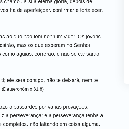
s chamou à sua eterna glória, depois de
s há de aperfeiçoar, confirmar e fortalecer.
ças ao que não tem nenhum vigor. Os jovens
 cairão, mas os que esperam no Senhor
 como águias; correrão, e não se cansarão;
ti; ele será contigo, não te deixará, nem te
.
(Deuteronômio 31:8)
ozo o passardes por várias provações,
z a perseverança; e a perseverança tenha a
s e completos, não faltando em coisa alguma.