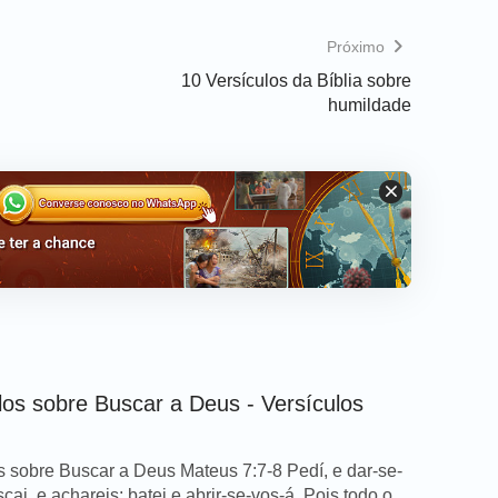
ele confiou o meu coração, e fui socorrido;
Próximo
com o meu cântico o louvarei.
(Salmos 28:7)
10 Versículos da Bíblia sobre
humildade
ardia, mas de poder, de amor e de
los sobre Buscar a Deus - Versículos
s sobre Buscar a Deus Mateus 7:7-8 Pedí, e dar-se-
cai, e achareis; batei e abrir-se-vos-á. Pois todo o