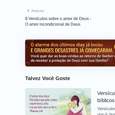
O Senhor é a minha força e o meu escudo; n
Anterior
pelo que o meu coração salta de prazer, e 
8 Versículos sobre o amor de Deus -
O amor incondicional de Deus
Porque Deus não nos deu o espírito de cov
moderação.
(2 Timóteo 1:7)
Temas Bíblicos relacionados:
10 Versículos da Bíblia sobre humildade
Talvez Você Goste
Versícu
bíblicos
Versículo
vos-á; bus