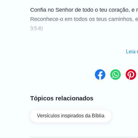
Confia no Senhor de todo o teu coração, e n
Reconhece-o em todos os teus caminhos, e 
3:5-6)
Artigos relacionados:
Leia 
O testemunho de fé: confiando em Deus 
não temas, porque eu sou contigo; não te 
fortaleço, e te ajudo, e te sustento com a d
Tópicos relacionados
O Senhor é a minha luz e a minha salvação
Versículos inspirados da Bíblia
minha vida; de quem me recearei?
(Salmos 