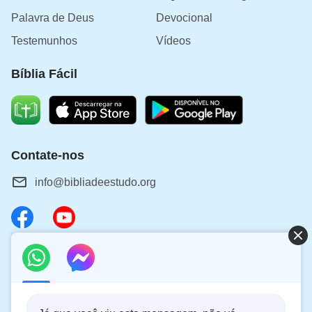
Palavra de Deus
Devocional
Testemunhos
Vídeos
Bíblia Fácil
Contate-nos
info@bibliadeestudo.org
Sobre o retorno do Senhor
Você quer dar as boas-vindas ao retorno do Senhor para
ter a oportunidade de receber a proteção de Deus durante
os desastres?
Saiba mais