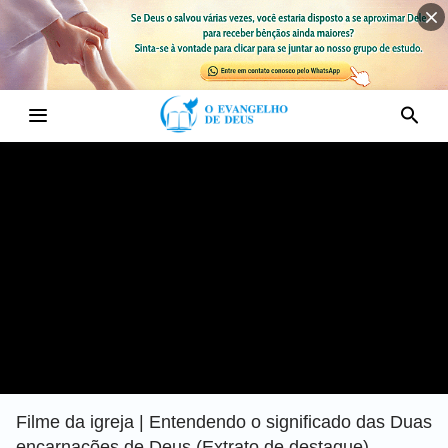
Filme da igreja | Entendendo o significado das Duas
encarnações de Deus (Extrato de destaque)