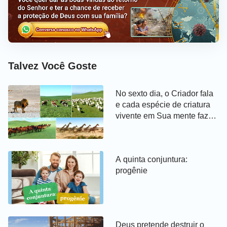
feita pela grande maioria delas nada mais é do que
incompreensão, equívoco, dúvida, condenação e
aprovação apenas em teoria. Nenhuma delas é
capaz de realmente compreender e apreciar as
Talvez Você Goste
palavras de Deus Jeová que Jó era um homem
perfeito e reto, que temia a Deus e se desviava do
No sexto dia, o Criador fala
mal.
e cada espécie de criatura
vivente em Sua mente faz
sua aparição, uma após a
outra
A quinta conjuntura:
progênie
Deus pretende destruir o