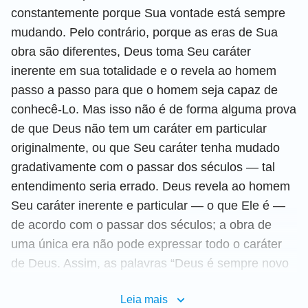
constantemente porque Sua vontade está sempre
mudando. Pelo contrário, porque as eras de Sua
obra são diferentes, Deus toma Seu caráter
inerente em sua totalidade e o revela ao homem
passo a passo para que o homem seja capaz de
conhecê-Lo. Mas isso não é de forma alguma prova
de que Deus não tem um caráter em particular
originalmente, ou que Seu caráter tenha mudado
gradativamente com o passar dos séculos — tal
entendimento seria errado. Deus revela ao homem
Seu caráter inerente e particular — o que Ele é —
de acordo com o passar dos séculos; a obra de
uma única era não pode expressar todo o caráter
de Deus. Assim, as palavras “Deus é sempre novo
e nunca velho” se referem à Sua obra, e as
Leia mais
palavras “Deus é imutável” se referem ao que Deus