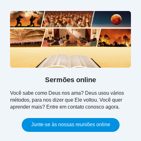
de Deus nunca mudarão. Sua essência e o que Ele
tem e é nunca mudarão. Sua obra, no entanto, está
sempre seguindo adiante e sempre indo mais
fundo, pois Ele é sempre novo e nunca velho. Em
cada era Deus assume um nome novo, em cada
era Ele faz uma obra nova e em cada era Ele
permite que Suas criações vejam Sua nova vontade
e Seu novo caráter. Se não virem a expressão do
caráter novo de Deus na nova era, as pessoas não
Sermões online
O pregariam na cruz para sempre? E, ao fazer isso,
não definiriam Deus?
Você sabe como Deus nos ama? Deus usou vários
métodos, para nos dizer que Ele voltou. Você quer
Extraído de ‘A visão da obra de Deus (3)’ em “A Palavra
aprender mais? Entre em contato conosco agora.
manifesta em carne”
Junte-se às nossas reuniões online