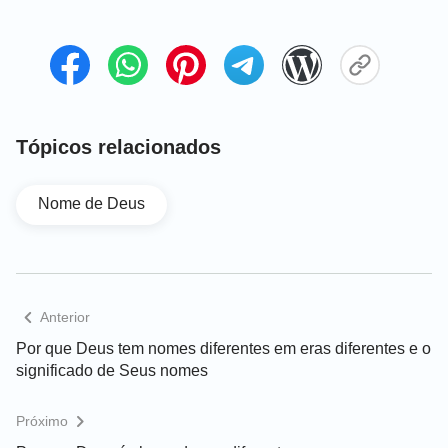
tem e é inerentemente. Independentemente disso,
você não pode fazer a obra de seis mil anos
depender de um único ponto, ou circunscrevê-la
com palavras mortas. Tal é a estupidez do homem.
Deus não é tão simples como o homem imagina, e
Tópicos relacionados
Sua obra não pode permanecer em uma só era.
Jeová, por exemplo, não pode sempre significar o
Nome de Deus
nome de Deus; Deus também pode fazer Sua obra
sob o nome de Jesus. Esse é um sinal de que a
obra de Deus está sempre progredindo numa
direção adiante.
Anterior
Extraído de ‘A visão da obra de Deus (3)’ em “A Palavra
Por que Deus tem nomes diferentes em eras diferentes e o
manifesta em carne”
significado de Seus nomes
Alguns dizem que o nome de Deus não muda. Por
Próximo
que, então, o nome Jeová se tornou Jesus? Foi