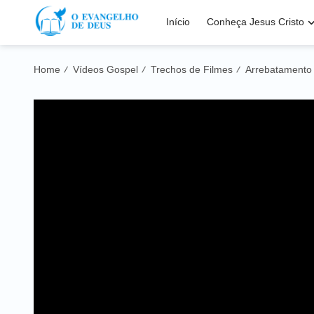
Início
Conheça Jesus Cristo
Home
Vídeos Gospel
Trechos de Filmes
Arrebatamento
/
/
/