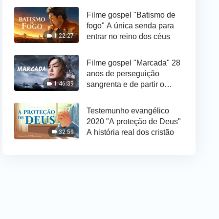
Filme gospel "Batismo de
fogo" A única senda para
entrar no reino dos céus
1:22:27
Filme gospel "Marcada" 28
anos de perseguição
sangrenta e de partir o
1:46:39
coração pelo Partido
Comunista Chinês
Testemunho evangélico
2020 "A proteção de Deus"
A história real dos cristão
32:59