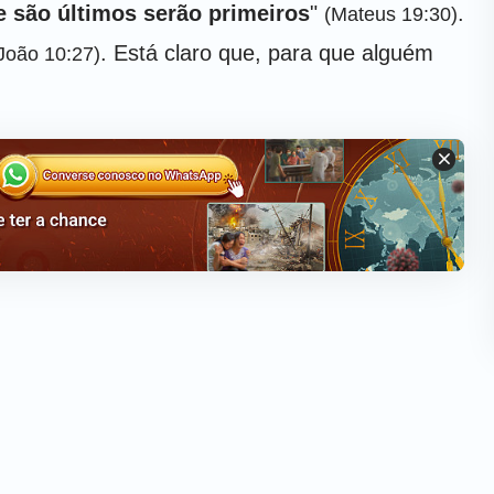
e são últimos serão primeiros
"
.
(Mateus 19:30)
. Está claro que, para que alguém
João 10:27)
 voz de Deus. Aqueles que dão ouvidos a Sua
ns prudentes e serão os primeiros a serem