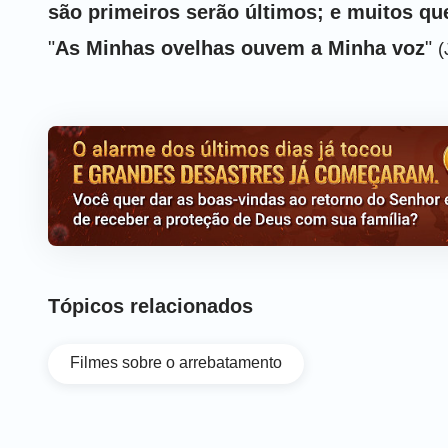
são primeiros serão últimos; e muitos qu
"
As Minhas ovelhas ouvem a Minha voz
"
(
seja arrebatado, é preciso que dê ouvidos à
voz e aceitam Sua vinda e obra são as virge
arrebatados.
Tópicos relacionados
Filmes sobre o arrebatamento