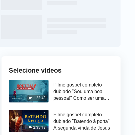
Selecione vídeos
Filme gospel completo
dublado "Sou uma boa
pessoa!" Como ser uma
1:22:43
boa pessoa aos olhos de
Deus
Filme gospel completo
dublado "Batendo à porta"
A segunda vinda de Jesus
2:35:13